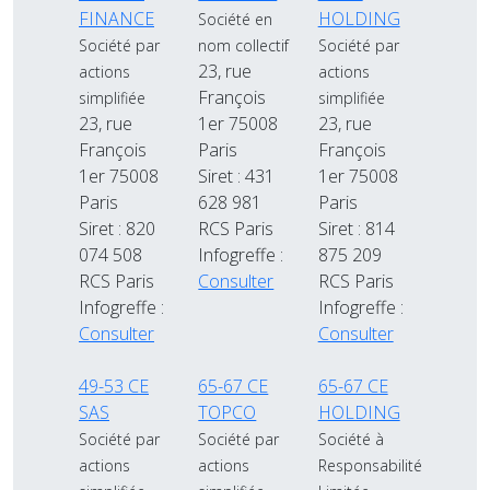
FINANCE
HOLDING
Société en
Société par
nom collectif
Société par
23, rue
actions
actions
François
simplifiée
simplifiée
23, rue
1er 75008
23, rue
François
Paris
François
1er 75008
Siret : 431
1er 75008
Paris
628 981
Paris
Siret : 820
RCS Paris
Siret : 814
074 508
Infogreffe :
875 209
RCS Paris
Consulter
RCS Paris
Infogreffe :
Infogreffe :
Consulter
Consulter
49-53 CE
65-67 CE
65-67 CE
SAS
TOPCO
HOLDING
Société par
Société par
Société à
actions
actions
Responsabilité