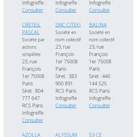
Infogreffe :
Infogreffe :
Infogreffe :
Consulter
Consulter
Consulter
CRETEIL
SNC CITEFI
BALINA
PASCAL
Société en
Société en
Société par
nom collectif
nom collectif
23, rue
23, rue
actions
François
François
simplifiée
23, rue
1er 75008
1er 75008
François
Paris
Paris
1er 75008
Siret : 383
Siret : 440
Paris
900 891
144 525
Siret : 804
RCS Paris
RCS Paris
777 647
Infogreffe :
Infogreffe :
RCS Paris
Consulter
Consulter
Infogreffe :
Consulter
AZOLLA
ALYSSUM
53 CE