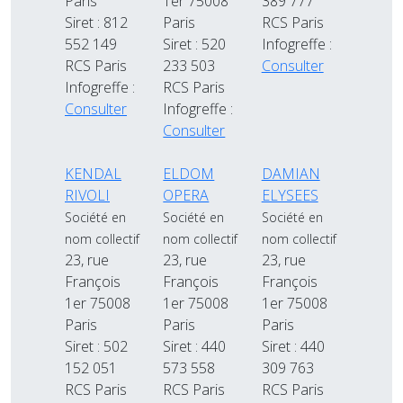
Paris
1er 75008
389 777
Siret : 812
Paris
RCS Paris
552 149
Siret : 520
Infogreffe :
RCS Paris
233 503
Consulter
Infogreffe :
RCS Paris
Consulter
Infogreffe :
Consulter
KENDAL
ELDOM
DAMIAN
RIVOLI
OPERA
ELYSEES
Société en
Société en
Société en
nom collectif
nom collectif
nom collectif
23, rue
23, rue
23, rue
François
François
François
1er 75008
1er 75008
1er 75008
Paris
Paris
Paris
Siret : 502
Siret : 440
Siret : 440
152 051
573 558
309 763
RCS Paris
RCS Paris
RCS Paris