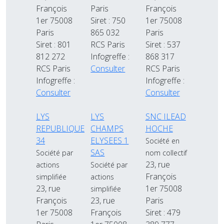
François
Paris
François
1er 75008
Siret : 750
1er 75008
Paris
865 032
Paris
Siret : 801
RCS Paris
Siret : 537
812 272
Infogreffe :
868 317
RCS Paris
Consulter
RCS Paris
Infogreffe :
Infogreffe :
Consulter
Consulter
LYS
LYS
SNC ILEAD
REPUBLIQUE
CHAMPS
HOCHE
34
ELYSEES 1
Société en
SAS
Société par
nom collectif
23, rue
actions
Société par
François
simplifiée
actions
23, rue
1er 75008
simplifiée
François
23, rue
Paris
1er 75008
François
Siret : 479