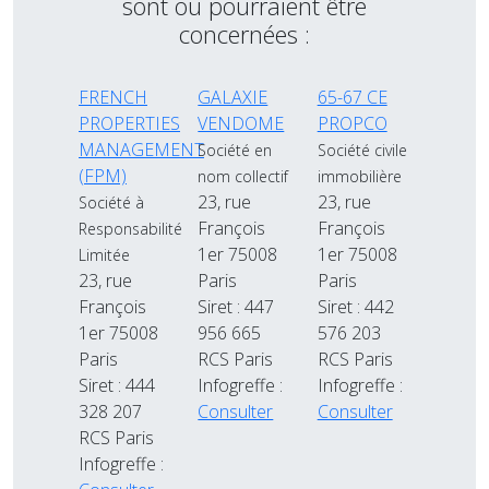
sont ou pourraient être
concernées :
FRENCH
GALAXIE
65-67 CE
PROPERTIES
VENDOME
PROPCO
MANAGEMENT
Société en
Société civile
(FPM)
nom collectif
immobilière
23, rue
23, rue
Société à
François
François
Responsabilité
1er 75008
1er 75008
Limitée
23, rue
Paris
Paris
François
Siret : 447
Siret : 442
1er 75008
956 665
576 203
Paris
RCS Paris
RCS Paris
Siret : 444
Infogreffe :
Infogreffe :
328 207
Consulter
Consulter
RCS Paris
Infogreffe :