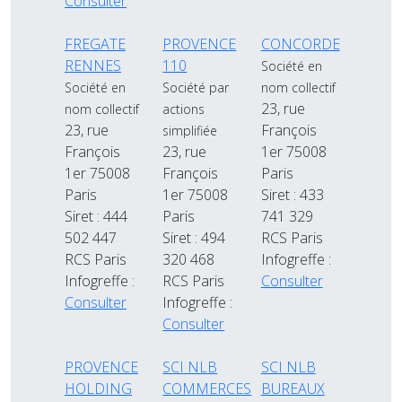
Consulter
FREGATE
PROVENCE
CONCORDE
RENNES
110
Société en
Société en
Société par
nom collectif
23, rue
nom collectif
actions
23, rue
François
simplifiée
François
23, rue
1er 75008
1er 75008
François
Paris
Paris
1er 75008
Siret : 433
Siret : 444
Paris
741 329
502 447
Siret : 494
RCS Paris
RCS Paris
320 468
Infogreffe :
Infogreffe :
RCS Paris
Consulter
Consulter
Infogreffe :
Consulter
PROVENCE
SCI NLB
SCI NLB
HOLDING
COMMERCES
BUREAUX