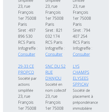
simplifiée
simplifiée
Limitée
23, rue
23, rue
23, rue
François
François
François
1er 75008
1er 75008
1er 75008
Paris
Paris
Paris
Siret : 497
Siret : 821
Siret : 794
896 530
032 174
407 254
RCS Paris
RCS Paris
RCS Paris
Infogreffe :
Infogreffe :
Infogreffe :
Consulter
Consulter
Consulter
29-33 CE
SNC DU 52
LYS
PROPCO
RUE
CHAMPS
D’ANJOU
ELYSEES
Société par
SPPICAV
actions
Société en
simplifiée
nom collectif
Société de
23, rue
23, rue
placement à
François
François
prépondérance
1er 75008
1er 75008
immobilière