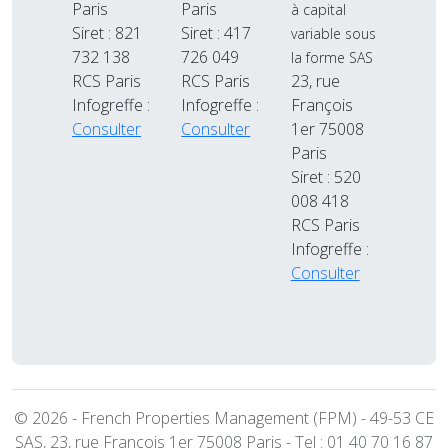
Paris
Paris
à capital
Siret : 821
Siret : 417
variable sous
732 138
726 049
la forme SAS
RCS Paris
RCS Paris
23, rue
Infogreffe :
Infogreffe :
François
Consulter
Consulter
1er 75008
Paris
Siret : 520
008 418
RCS Paris
Infogreffe :
Consulter
© 2026 - French Properties Management (FPM) - 49-53 CE
SAS, 23, rue François 1er 75008 Paris - Tel : 01 40 70 16 87